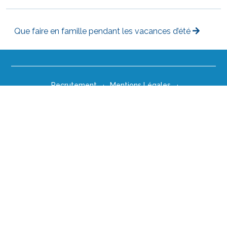
Que faire en famille pendant les vacances d’été
Recrutement
Mentions Légales
Conditions Générales de Vente
Politique de Confidentialité
Politique de Cookies
Ethique
Suivez-nous:
By Neuronic