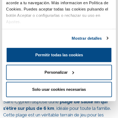
acorde a tu navegación. Más informacion en Política de
Cookies. Puedes aceptar todas las cookies pulsando el
botón Aceptar o configurarlas o rechazar su uso en
Aqualand Saint-Cyprien
reçoit des avis positifs sur
Ajustes.
les plateformes telles que TripAdvisor, saluant
notamment la qualité des infrastructures, l’accueil
Mostrar detalles
chaleureux et les nombreuses activités proposées.
Pour profiter pleinement de cette expérience, il est
fortement conseillé de
réserver vos billets
à l’avance,
Permitir todas las cookies
surtout en pleine saison estivale.
Personalizar
Plages, activités nautiques et
Solo usar cookies necesarias
sportives en bord de mer
Saint-Cyprien dispose d’une
plage de sable fin qui
s’étire sur plus de 6 km
, idéale pour toute la famille.
Cette plage est un véritable terrain de jeu pour les