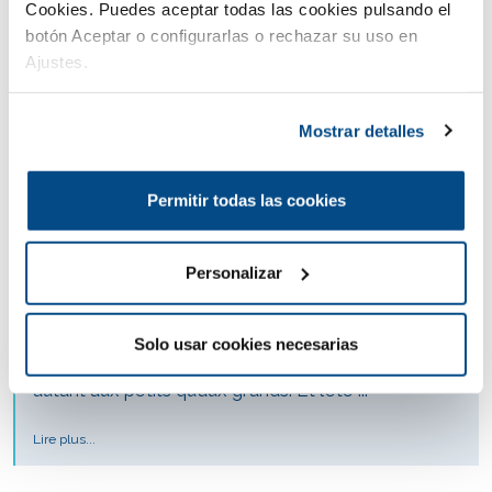
Cookies. Puedes aceptar todas las cookies pulsando el
botón Aceptar o configurarlas o rechazar su uso en
Ajustes.
Mostrar detalles
Permitir todas las cookies
Allier Plaisir Et Découverte Dans Le Parc
Aquatique D’Occitanie : Aqualand Saint
Personalizar
Cyprien
Saint-Cyprien est une station balnéaire unique et
Solo usar cookies necesarias
qui convient à tous et notamment aux familles,
autant aux petits qu’aux grands. Et l’été ...
Lire plus...