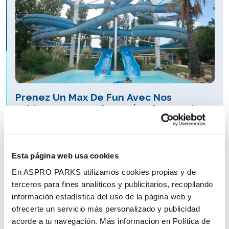
Prenez Un Max De Fun Avec Nos
Tobbagans Aquatiques À Saint Cyprien
Aqualand est LE parc aquatique de la région
Occitanie ! C’est un passage obligé pour toutes les
familles pour ceux qui viennent du côté ...
Esta página web usa cookies
En ASPRO PARKS utilizamos cookies propias y de
Lire plus...
terceros para fines analíticos y publicitarios, recopilando
información estadística del uso de la página web y
ofrecerte un servicio más personalizado y publicidad
acorde a tu navegación. Más informacion en Política de