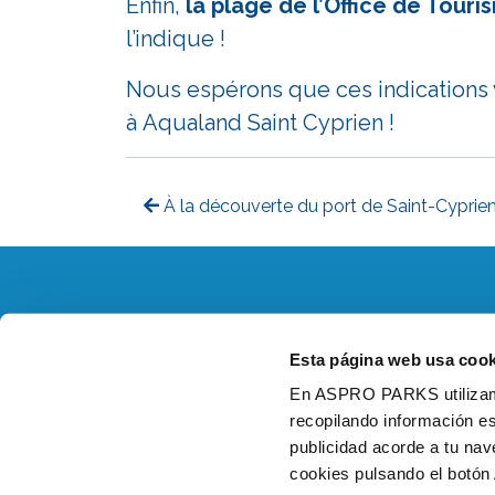
Enfin,
la plage de l’Office de Touri
l’indique !
Nous espérons que ces indications v
à
Aqualand
Saint Cyprien !
À la découverte du port de Saint-Cyprie
Recrutement
Mentions Légales
Esta página web usa cook
En ASPRO PARKS utilizamos
recopilando información es
publicidad acorde a tu na
cookies pulsando el botón 