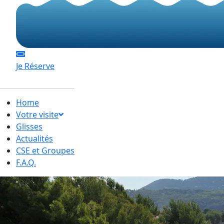
Je Réserve
Home
Votre visite
Glisses
Actualités
CSE et Groupes
F.A.Q.