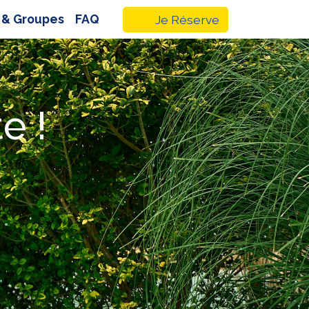
 & Groupes
FAQ
Je Réserve
e !