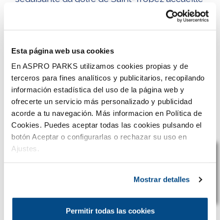
familles avec enfants, couples et groupes
d’amis en quête de soleil, d’animations et
d’activités variées. Pourquoi choisir Sainte-
Maxime pour ses […]
Esta página web usa cookies
En ASPRO PARKS utilizamos cookies propias y de
Lire plus...
terceros para fines analíticos y publicitarios, recopilando
información estadística del uso de la página web y
ofrecerte un servicio más personalizado y publicidad
acorde a tu navegación. Más informacion en Política de
Cookies. Puedes aceptar todas las cookies pulsando el
botón Aceptar o configurarlas o rechazar su uso en
Ajustes.
Mostrar detalles
Permitir todas las cookies