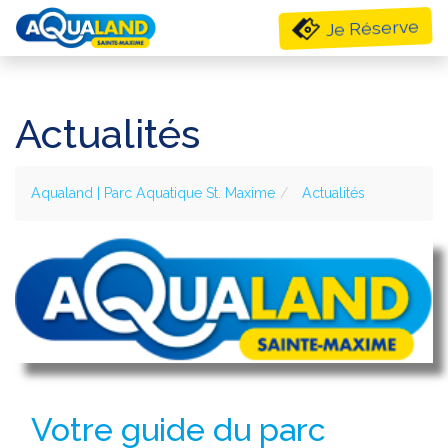
ueil
Je Réserve
lités
E &
Actualités
upes
Aqualand | Parc Aquatique St. Maxime
Actualités
Votre guide du parc