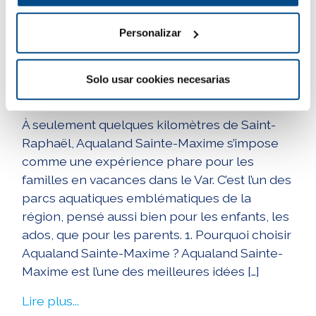
Aqualand Sainte-Maxime
Personalizar
: l’activité familiale
incontournable près de
Solo usar cookies necesarias
Saint-Raphaël
À seulement quelques kilomètres de Saint-
Raphaël, Aqualand Sainte-Maxime s’impose
comme une expérience phare pour les
familles en vacances dans le Var. C’est l’un des
parcs aquatiques emblématiques de la
région, pensé aussi bien pour les enfants, les
ados, que pour les parents. 1. Pourquoi choisir
Aqualand Sainte-Maxime ? Aqualand Sainte-
Maxime est l’une des meilleures idées […]
Lire plus...