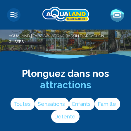
Glisses
AQUALAND | PARC AQUATIQUE BASSIN D'ARCACHON
GLISSES
Plonguez dans nos
attractions
Toutes
Sensations
Enfants
Famille
Detente