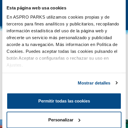
Voir plus
Esta página web usa cookies
Voir moins
En ASPRO PARKS utilizamos cookies propias y de
terceros para fines analíticos y publicitarios, recopilando
información estadística del uso de la página web y
ofrecerte un servicio más personalizado y publicidad
acorde a tu navegación. Más informacion en Política de
Cookies. Puedes aceptar todas las cookies pulsando el
botón Aceptar o configurarlas o rechazar su uso en
Parc Ouvert de Juin à
Ajustes.
Septembre
Mostrar detalles
Selon le calendrier d’ouverture !
Découvrez dès maintenant notre calendrier estival
Permitir todas las cookies
et préparez votre été avec nous 👉
Juste ici
! ☀️
Personalizar