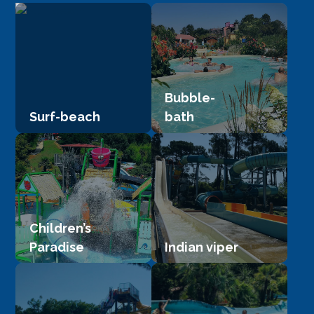
Bubble-
Surf-beach
bath
Children’s
Paradise
Indian viper