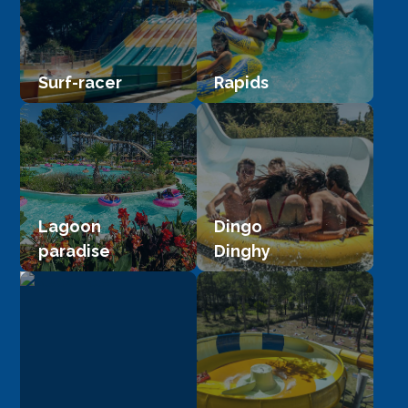
Surf-racer
Rapids
Lagoon
Dingo
paradise
Dinghy